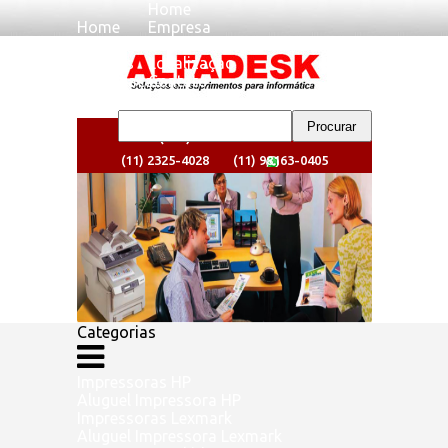
Home
Home
Empresa
Empresa
Clientes
Clientes
Localizaçao
Localizaçao
Contato
Contato
(11) 2325-4024
(11) 2325-4028
(11) 98163-0405
Categorias
Impressoras HP
Aluguel Impressora HP
Impressoras Lexmark
Aluguel Impressora Lexmark