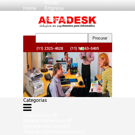
Home
Home
Empresa
Empresa
Clientes
Clientes
Localizaçao
Localizaçao
Contato
Contato
(11) 2325-4024
(11) 2325-4028
(11) 98163-0405
Categorias
Impressoras HP
Aluguel Impressora HP
Impressoras Lexmark
Aluguel Impressora Lexmark