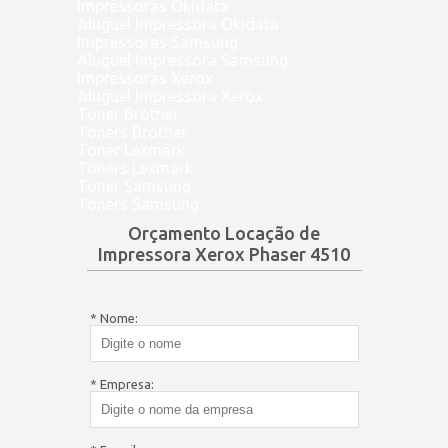
Impressoras Okidata
Aluguel Impressora Okidata
Impressoras Samsung
Aluguel Impressora Samsung
Impressoras Xerox
Aluguel Impressora Xerox
Toner Brother
Toners Brother
Toner Lexmark
Toners Lexmark
Toner Samsung
Toners Samsung
Orçamento Locação de
Impressora Xerox Phaser 4510
* Nome:
* Empresa: