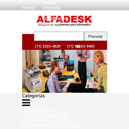
Home
Home
Empresa
Empresa
Clientes
Clientes
Localizaçao
Localizaçao
Contato
Contato
(11) 2325-4024
(11) 2325-4028
(11) 98163-0405
Categorias
Impressoras HP
Aluguel Impressora HP
Impressoras Lexmark
Aluguel Impressora Lexmark