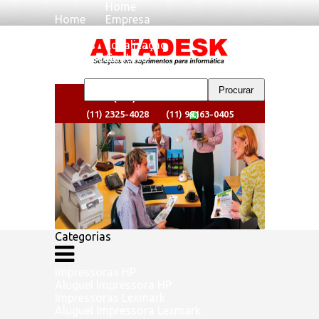
Home
Home
Empresa
Empresa
Clientes
Clientes
Localizaçao
Localizaçao
Contato
Contato
(11) 2325-4024
(11) 2325-4028
(11) 98163-0405
Categorias
Impressoras HP
Aluguel Impressora HP
Impressoras Lexmark
Aluguel Impressora Lexmark