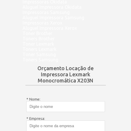
Impressoras Okidata
Aluguel Impressora Okidata
Impressoras Samsung
Aluguel Impressora Samsung
Impressoras Xerox
Aluguel Impressora Xerox
Toner Brother
Toners Brother
Toner Lexmark
Toners Lexmark
Toner Samsung
Toners Samsung
Orçamento Locação de
Impressora Lexmark
Monocromática X203N
* Nome:
* Empresa: