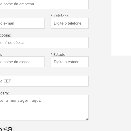
:
* Telefone:
cópias:
e:
* Estado:
agem: