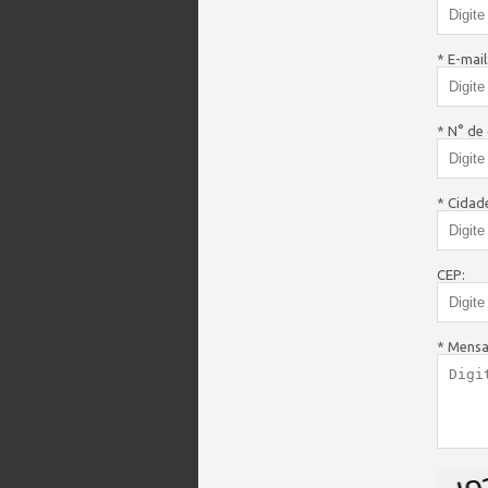
* E-mail
* N° de 
* Cidad
CEP:
* Mens