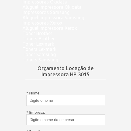
Impressoras Okidata
Aluguel Impressora Okidata
Impressoras Samsung
Aluguel Impressora Samsung
Impressoras Xerox
Aluguel Impressora Xerox
Toner Brother
Toners Brother
Toner Lexmark
Toners Lexmark
Toner Samsung
Toners Samsung
Orçamento Locação de
Impressora HP 3015
* Nome:
* Empresa: