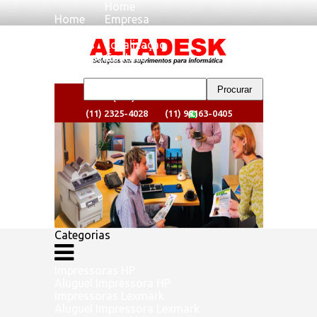
Home
Home
Empresa
Empresa
Clientes
Clientes
Localizaçao
Localizaçao
Contato
Contato
(11) 2325-4024
(11) 2325-4028
(11) 98163-0405
Categorias
Impressoras HP
Aluguel Impressora HP
Impressoras Lexmark
Aluguel Impressora Lexmark